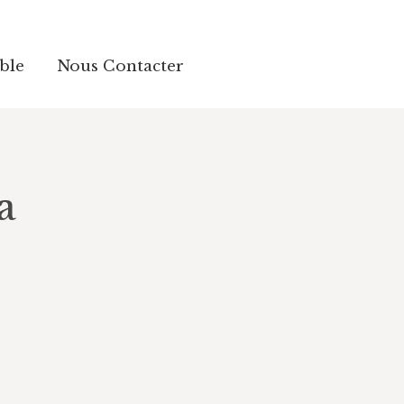
ble
ble
Nous Contacter
Nous Contacter
a