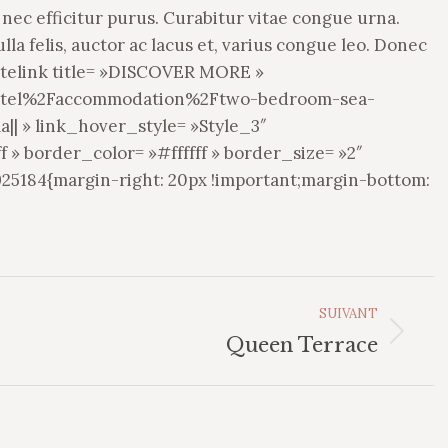
 nec efficitur purus. Curabitur vitae congue urna.
lla felis, auctor ac lacus et, varius congue leo. Donec
telink title= »DISCOVER MORE »
hotel%2Faccommodation%2Ftwo-bedroom-sea-
| » link_hover_style= »Style_3″
ff » border_color= »#ffffff » border_size= »2″
925184{margin-right: 20px !important;margin-bottom:
SUIVANT
Album
Queen Terrace
suivant
: