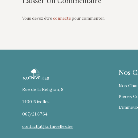
Laisser Un Commentaire
Vous devez être
connecté
pour commenter.
Nos C
Nos Cha
Rue de la Religion, 8
Pièces 
1400 Nivelles
L’immeub
067/21.67.64
contact[at]kotnivelles.be