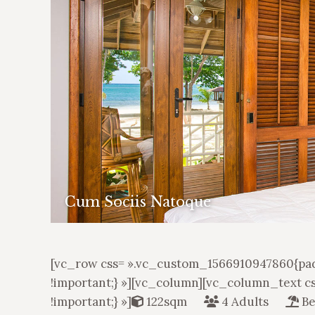
Cum Sociis Natoque
[vc_row css= ».vc_custom_1566910947860{padd
!important;} »][vc_column][vc_column_text 
!important;} »]
122sqm
4 Adults
Be