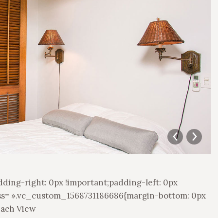
ing-right: 0px !important;padding-left: 0px
css= ».vc_custom_1568731186686{margin-bottom: 0px
ach View