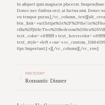
In aliquet quis magna in placerat. Suspendisse
Donec nec finibus orci, at luctus nisi. Donec nu
eu tempor purus.[/vc_column_text][ult_crea
btn_link= »url:https%3A%2F%2Fthe7.io%2F
villa%2F|title:Two%20Bedroom%20Sea%20Villa|
text_color= »#ffffff » text_hovercolor= »#ffff
text_style= »left » css= ».vc_custom_1566459
0px !important;} »][/vc_column][/vc_row]
Navigation
PRÉCÉDENT
Album
Album
Romantic Dinner
précédent
: