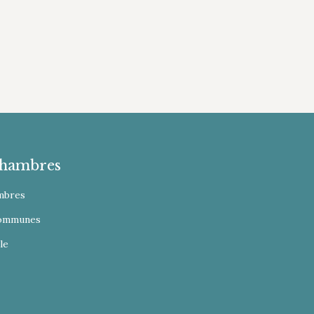
hambres
mbres
Communes
le