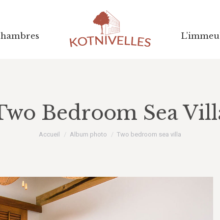
Chambres
Chambres
L’immeu
L’immeu
Two Bedroom Sea Vill
Vous êtes ici :
Accueil
Album photo
Two bedroom sea villa