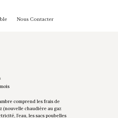
ble
ble
Nous Contacter
Nous Contacter
²
 mois
hambre comprend les frais de
z (nouvelle chaudière au gaz
tricité, l’eau, les sacs poubelles