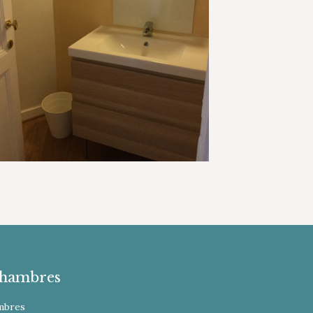
hambres
mbres