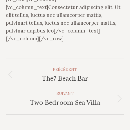
[vc_column_text]Сonsectetur adipiscing elit. Ut
elit tellus, luctus nec ullamcorper mattis,
pulvinart tellus, luctus nec ullamcorper mattis,
pulvinar dapibus leo[/vc_column_text]
[/vc_column][/vc_row]
Navigation
PRÉCÉDENT
Album
Album
The7 Beach Bar
précédent
:
SUIVANT
Album
Two Bedroom Sea Villa
suivant
: