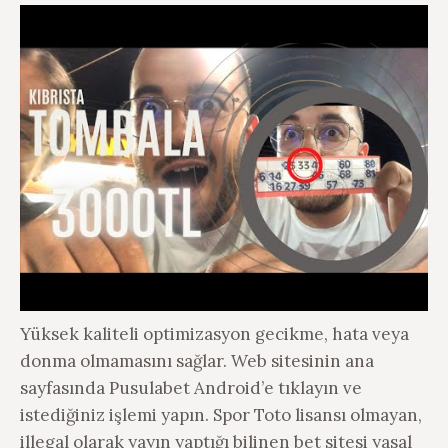
Yüksek kaliteli optimizasyon gecikme, hata veya
donma olmamasını sağlar. Web sitesinin ana
sayfasında Pusulabet Android’e tıklayın ve
istediğiniz işlemi yapın. Spor Toto lisansı olmayan,
illegal olarak yayın yaptığı bilinen bet sitesi yasal