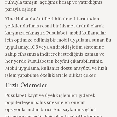
ruhuyla tanışın, açtığınız hesap ve yatırdığınız
parayla eşleşin.
Yine Hollanda Antilleri hükümeti tarafından
yetkilendirilmiş resmi bir hizmet ürünü olarak
karşınıza çıkmıştır. Pusulabet, mobil kullanıcılar
için optimize edilmiş bir mobil uygulama sunar. Bu
uygulamayı iOS veya Android işletim sistemine
sahip cihazınıza indirerek istediğiniz zaman ve
her yerde Pusulabet’in keyfini çıkarabilirsiniz.
Mobil uygulama, kullanıcı dostu arayüzü ve hızlı
işlem yapabilme özellikleri ile dikkat çeker.
Hızlı Ödemeler
Pusulabet kayıt ve üyelik işlemleri giderek
popülerleşen bahis sitesine en önemli
opsiyonlarından birisi. Ana sayfanın sağ üst
köşesine yerleştirilmiş olan kayıt ol butonuna