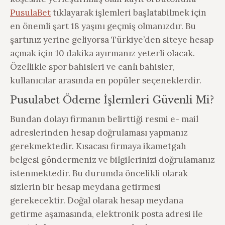
PusulaBet
tıklayarak işlemleri başlatabilmek için
en önemli şart 18 yaşını geçmiş olmanızdır. Bu
şartınız yerine geliyorsa Türkiye’den siteye hesap
açmak için 10 dakika ayırmanız yeterli olacak.
Özellikle spor bahisleri ve canlı bahisler,
kullanıcılar arasında en popüler seçeneklerdir.
Pusulabet Ödeme İşlemleri Güvenli Mi?
Bundan dolayı firmanın belirttiği resmi e- mail
adreslerinden hesap doğrulaması yapmanız
gerekmektedir. Kısacası firmaya ikametgah
belgesi göndermeniz ve bilgilerinizi doğrulamanız
istenmektedir. Bu durumda öncelikli olarak
sizlerin bir hesap meydana getirmesi
gerekecektir. Doğal olarak hesap meydana
getirme aşamasında, elektronik posta adresi ile