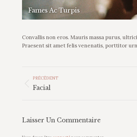
Fames Ac Turpis
Convallis non eros. Mauris massa purus, ultrici
Praesent sit amet felis venenatis, porttitor urn
Navigation
PRÉCÉDENT
Album
Album
Facial
précédent
:
Laisser Un Commentaire