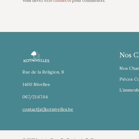
Vous devez être
connecté
pour commenter.
Nos C
Nos Cha
Rue de la Religion, 8
Pièces 
1400 Nivelles
L’immeub
067/21.67.64
contact[at]kotnivelles.be