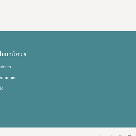
hambres
mbres
Communes
le