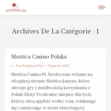
Archives De La Catégorie :
1
Vous êtes ici :
Slottica Casino Polska
1
Par
Ezejmxq Wfcr
31 janvier 2016
Slottica Casino PL Serdecznie witamy na
oficjalnej stronie Slottica kasyno, które
oferuje gry z możliwością korzystania z
Polski Złoty! To idealne miejsce dla tych,
którzy chcą spędzić wolny czas, relaksując
się i zanurzając w świat ekscytującej