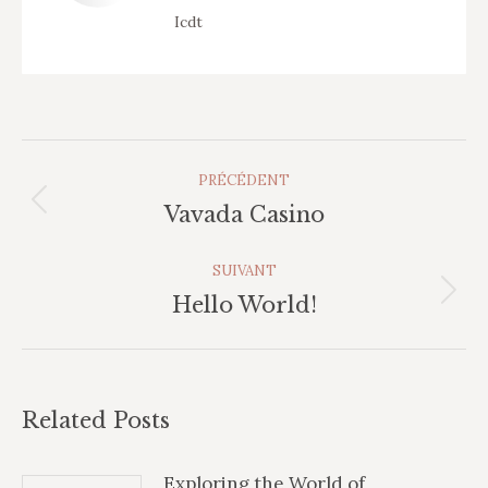
Icdt
Navigation
PRÉCÉDENT
Article
Article
Vavada Casino
précédent
:
SUIVANT
Article
Hello World!
suivant
:
Related Posts
Exploring the World of