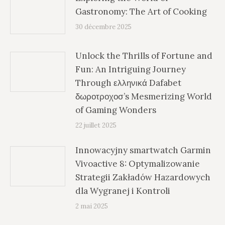
Gastronomy: The Art of Cooking
30 décembre 2025
Unlock the Thrills of Fortune and
Fun: An Intriguing Journey
Through ελληνικά Dafabet
δωροτροχοσ’s Mesmerizing World
of Gaming Wonders
22 juillet 2025
Innowacyjny smartwatch Garmin
Vivoactive 8: Optymalizowanie
Strategii Zakładów Hazardowych
dla Wygranej i Kontroli
2 mai 2025