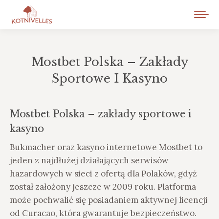
Mostbet Polska – Zakłady
Sportowe I Kasyno
Vous êtes ici :
Mostbet Polska – zakłady sportowe i
kasyno
Bukmacher oraz kasyno internetowe Mostbet to
jeden z najdłużej działających serwisów
hazardowych w sieci z ofertą dla Polaków, gdyż
został założony jeszcze w 2009 roku. Platforma
może pochwalić się posiadaniem aktywnej licencji
od Curacao, która gwarantuje bezpieczeństwo.