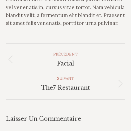
vel venenatis in, cursus vitae tortor. Nam vehicula
blandit velit, a fermentum elit blandit et. Praesent
sit amet felis venenatis, porttitor urna pulvinar.
Navigation
PRÉCÉDENT
Album
Album
Facial
précédent
:
SUIVANT
Album
The7 Restaurant
suivant
:
Laisser Un Commentaire